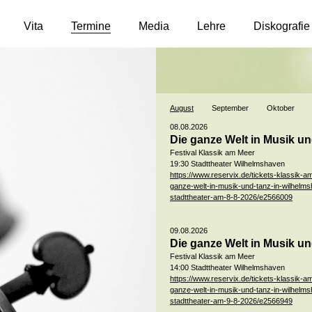
Vita
Termine
Media
Lehre
Diskografie
August
September
Oktober
08.08.2026
Die ganze Welt in Musik u
Festival Klassik am Meer
19:30 Stadttheater Wilhelmshaven
https://www.reservix.de/tickets-klassik-a
ganze-welt-in-musik-und-tanz-in-wilhelm
stadttheater-am-8-8-2026/e2566009
09.08.2026
Die ganze Welt in Musik u
Festival Klassik am Meer
14:00 Stadttheater Wilhelmshaven
https://www.reservix.de/tickets-klassik-a
ganze-welt-in-musik-und-tanz-in-wilhelm
stadttheater-am-9-8-2026/e2566949