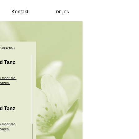
Kontakt
DE
/
EN
Vorschau
nd Tanz
m-meer-die-
shaven-
nd Tanz
m-meer-die-
shaven-