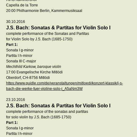
Capella de la Torre
20:00 Philharmonie Berlin, Kammermusiksaal
30.10.2016
J.S. Bach: Sonatas & Partitas for Violin Solo I
complete performance of the Sonatas and Partitas
for Violin Solo by J.S. Bach (1685-1750)
Part 1:
Sonata I g-minor
Partita I h-minor
Sonata III C-major
Mechthild Karkow, baroque violin
17:00 Evangelische Kirche Mitlödi
Oberdorf, CH-8756 Mitlödi
https://www.guidle.com/de/veranstaltungen/mitloedi/konzert-klassik/j-s-
bach-die-werke-fuer-violine-solo-i_A5aNm3W
23.10.2016
J.S. Bach: Sonatas & Partitas for Violin Solo I
complete performance of the sonatas and partitas
for solo violin by J.S. Bach (1685-1750)
Part 1:
Sonata I g-minor
Partita I h-minor