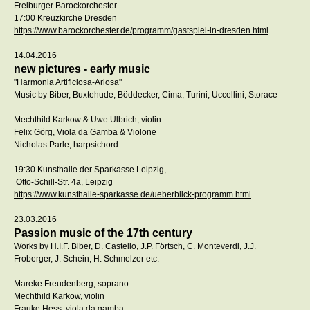
Freiburger Barockorchester
17:00 Kreuzkirche Dresden
https://www.barockorchester.de/programm/gastspiel-in-dresden.html
14.04.2016
new pictures - early music
"Harmonia Artificiosa-Ariosa"
Music by Biber, Buxtehude, Böddecker, Cima, Turini, Uccellini, Storace
Mechthild Karkow & Uwe Ulbrich, violin
Felix Görg, Viola da Gamba & Violone
Nicholas Parle, harpsichord
19:30 Kunsthalle der Sparkasse Leipzig,
Otto-Schill-Str. 4a, Leipzig
https://www.kunsthalle-sparkasse.de/ueberblick-programm.html
23.03.2016
Passion music of the 17th century
Works by H.I.F. Biber, D. Castello, J.P. Förtsch, C. Monteverdi, J.J.
Froberger, J. Schein, H. Schmelzer etc.
Mareke Freudenberg, soprano
Mechthild Karkow, violin
Frauke Hess, viola da gamba