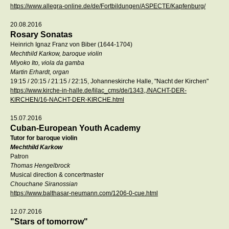
https://www.allegra-online.de/de/Fortbildungen/ASPECTE/Kapfenburg/
20.08.2016
Rosary Sonatas
Heinrich Ignaz Franz von Biber (1644-1704)
Mechthild Karkow, baroque violin
Miyoko Ito, viola da gamba
Martin Erhardt, organ
19:15 / 20:15 / 21:15 / 22:15, Johanneskirche Halle, "Nacht der Kirchen"
https://www.kirche-in-halle.de/lilac_cms/de/1343,,/NACHT-DER-
KIRCHEN/16-NACHT-DER-KIRCHE.html
15.07.2016
Cuban-European Youth Academy
Tutor for baroque violin
Mechthild Karkow
Patron
Thomas Hengelbrock
Musical direction & concertmaster
Chouchane Siranossian
https://www.balthasar-neumann.com/1206-0-cue.html
12.07.2016
"Stars of tomorrow"