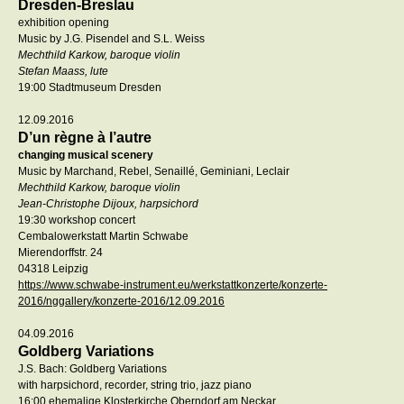
Dresden-Breslau
exhibition opening
Music by J.G. Pisendel and S.L. Weiss
Mechthild Karkow, baroque violin
Stefan Maass, lute
19:00 Stadtmuseum Dresden
12.09.2016
D’un règne à l’autre
changing musical scenery
Music by Marchand, Rebel, Senaillé, Geminiani, Leclair
Mechthild Karkow, baroque violin
Jean-Christophe Dijoux, harpsichord
19:30 workshop concert
Cembalowerkstatt Martin Schwabe
Mierendorffstr. 24
04318 Leipzig
https://www.schwabe-instrument.eu/werkstattkonzerte/konzerte-
2016/nggallery/konzerte-2016/12.09.2016
04.09.2016
Goldberg Variations
J.S. Bach: Goldberg Variations
with harpsichord, recorder, string trio, jazz piano
16:00 ehemalige Klosterkirche Oberndorf am Neckar