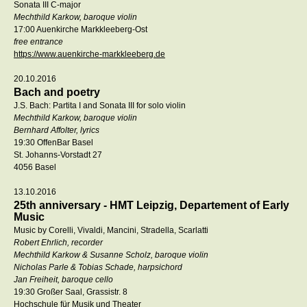
Sonata III C-major
Mechthild Karkow, baroque violin
17:00 Auenkirche Markkleeberg-Ost
free entrance
https://www.auenkirche-markkleeberg.de
20.10.2016
Bach and poetry
J.S. Bach: Partita I and Sonata III for solo violin
Mechthild Karkow, baroque violin
Bernhard Affolter, lyrics
19:30 OffenBar Basel
St. Johanns-Vorstadt 27
4056 Basel
13.10.2016
25th anniversary - HMT Leipzig, Departement of Early
Music
Music by Corelli, Vivaldi, Mancini, Stradella, Scarlatti
Robert Ehrlich, recorder
Mechthild Karkow & Susanne Scholz, baroque violin
Nicholas Parle & Tobias Schade, harpsichord
Jan Freiheit, baroque cello
19:30 Großer Saal, Grassistr. 8
Hochschule für Musik und Theater