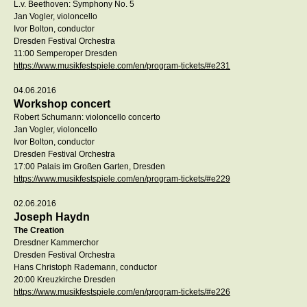
L.v. Beethoven: Symphony No. 5
Jan Vogler, violoncello
Ivor Bolton, conductor
Dresden Festival Orchestra
11:00 Semperoper Dresden
https://www.musikfestspiele.com/en/program-tickets/#e231
04.06.2016
Workshop concert
Robert Schumann: violoncello concerto
Jan Vogler, violoncello
Ivor Bolton, conductor
Dresden Festival Orchestra
17:00 Palais im Großen Garten, Dresden
https://www.musikfestspiele.com/en/program-tickets/#e229
02.06.2016
Joseph Haydn
The Creation
Dresdner Kammerchor
Dresden Festival Orchestra
Hans Christoph Rademann, conductor
20:00 Kreuzkirche Dresden
https://www.musikfestspiele.com/en/program-tickets/#e226