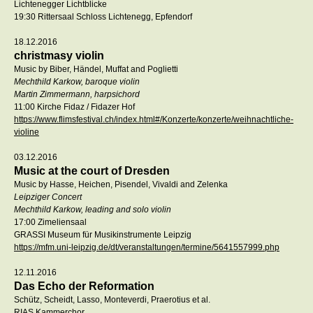
Lichtenegger Lichtblicke
19:30 Rittersaal Schloss Lichtenegg, Epfendorf
18.12.2016
christmasy violin
Music by Biber, Händel, Muffat and Poglietti
Mechthild Karkow, baroque violin
Martin Zimmermann, harpsichord
11:00 Kirche Fidaz / Fidazer Hof
https://www.flimsfestival.ch/index.html#/Konzerte/konzerte/weihnachtliche-
violine
03.12.2016
Music at the court of Dresden
Music by Hasse, Heichen, Pisendel, Vivaldi and Zelenka
Leipziger Concert
Mechthild Karkow, leading and solo violin
17:00 Zimeliensaal
GRASSI Museum für Musikinstrumente Leipzig
https://mfm.uni-leipzig.de/dt/veranstaltungen/termine/5641557999.php
12.11.2016
Das Echo der Reformation
Schütz, Scheidt, Lasso, Monteverdi, Praerotius et al.
RIAS Kammerchor