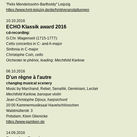
"Felix Mendelssohn-Bartholdy" Leipzig
https://www.hmt-leipzig.de/de/hmt/veranstaltungen
10.10.2016
ECHO Klassik award 2016
cd-recording:
G.Chr. Wagenseil (1715-1777):
Cello concertos in C- and A-major
Sinfonia in C-major
Christophe Coin, cello
Orchester le phénix, leading: Mechthild Karkow
06.10.2016
D'un règne à l'autre
changing musical scenery
Music by Marchand, Rebel, Senaillé, Geminiani, Leclair
Mechthild Karkow, baroque violin
Jean-Christophe Dijoux, harpsichord
20:00 Kammermusiksaal Havelschlösschen
Waldmüllerstr. 3
Potsdam, Klein Glienicke
https://www.gamben.de
14.09.2016