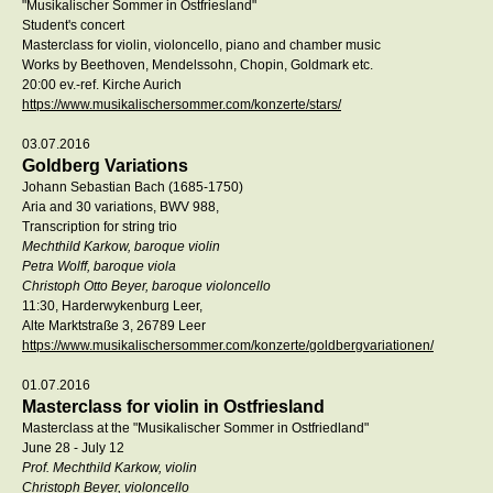
"Musikalischer Sommer in Ostfriesland"
Student's concert
Masterclass for violin, violoncello, piano and chamber music
Works by Beethoven, Mendelssohn, Chopin, Goldmark etc.
20:00 ev.-ref. Kirche Aurich
https://www.musikalischersommer.com/konzerte/stars/
03.07.2016
Goldberg Variations
Johann Sebastian Bach (1685-1750)
Aria and 30 variations, BWV 988,
Transcription for string trio
Mechthild Karkow, baroque violin
Petra Wolff, baroque viola
Christoph Otto Beyer, baroque violoncello
11:30, Harderwykenburg Leer,
Alte Marktstraße 3, 26789 Leer
https://www.musikalischersommer.com/konzerte/goldbergvariationen/
01.07.2016
Masterclass for violin in Ostfriesland
Masterclass at the "Musikalischer Sommer in Ostfriedland"
June 28 - July 12
Prof. Mechthild Karkow, violin
Christoph Beyer, violoncello