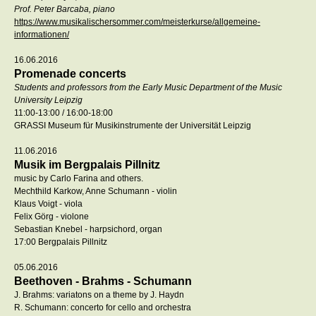
Prof. Peter Barcaba, piano
https://www.musikalischersommer.com/meisterkurse/allgemeine-
informationen/
16.06.2016
Promenade concerts
Students and professors from the Early Music Department of the Music
University Leipzig
11:00-13:00 / 16:00-18:00
GRASSI Museum für Musikinstrumente der Universität Leipzig
11.06.2016
Musik im Bergpalais Pillnitz
music by Carlo Farina and others.
Mechthild Karkow, Anne Schumann - violin
Klaus Voigt - viola
Felix Görg - violone
Sebastian Knebel - harpsichord, organ
17:00 Bergpalais Pillnitz
05.06.2016
Beethoven - Brahms - Schumann
J. Brahms: variatons on a theme by J. Haydn
R. Schumann: concerto for cello and orchestra