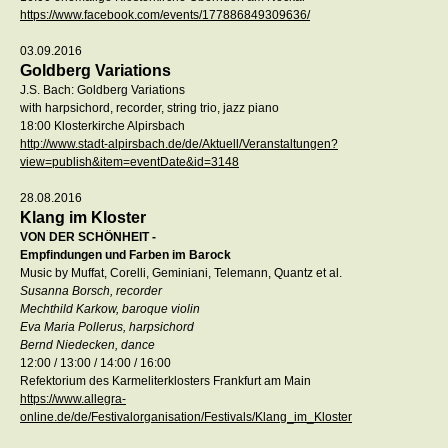
https://www.facebook.com/events/177886849309636/
03.09.2016
Goldberg Variations
J.S. Bach: Goldberg Variations
with harpsichord, recorder, string trio, jazz piano
18:00 Klosterkirche Alpirsbach
http://www.stadt-alpirsbach.de/de/Aktuell/Veranstaltungen?
view=publish&item=eventDate&id=3148
28.08.2016
Klang im Kloster
VON DER SCHÖNHEIT -
Empfindungen und Farben im Barock
Music by Muffat, Corelli, Geminiani, Telemann, Quantz et al.
Susanna Borsch, recorder
Mechthild Karkow, baroque violin
Eva Maria Pollerus, harpsichord
Bernd Niedecken, dance
12:00 / 13:00 / 14:00 / 16:00
Refektorium des Karmeliterklosters Frankfurt am Main
https://www.allegra-
online.de/de/Festivalorganisation/Festivals/Klang_im_Kloster