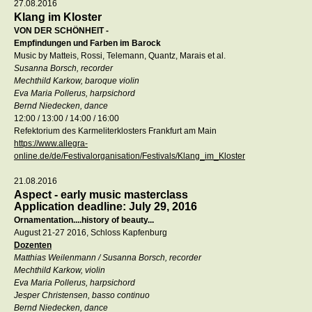
27.08.2016
Klang im Kloster
VON DER SCHÖNHEIT -
Empfindungen und Farben im Barock
Music by Matteis, Rossi, Telemann, Quantz, Marais et al.
Susanna Borsch, recorder
Mechthild Karkow, baroque violin
Eva Maria Pollerus, harpsichord
Bernd Niedecken, dance
12:00 / 13:00 / 14:00 / 16:00
Refektorium des Karmeliterklosters Frankfurt am Main
https://www.allegra-
online.de/de/Festivalorganisation/Festivals/Klang_im_Kloster
21.08.2016
Aspect - early music masterclass
Application deadline: July 29, 2016
Ornamentation....history of beauty...
August 21-27 2016, Schloss Kapfenburg
Dozenten
Matthias Weilenmann / Susanna Borsch, recorder
Mechthild Karkow, violin
Eva Maria Pollerus, harpsichord
Jesper Christensen, basso continuo
Bernd Niedecken, dance