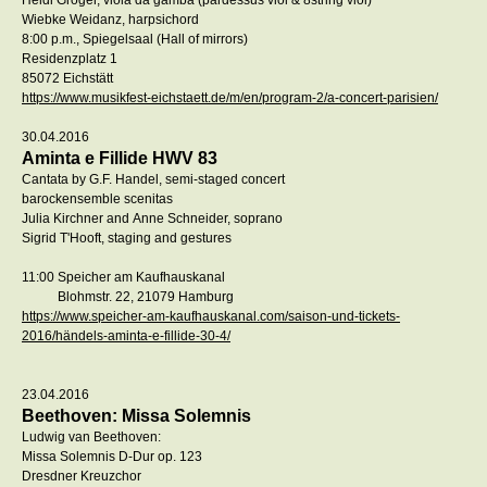
Heidi Gröger, viola da gamba (pardessus viol & 8string viol)
Wiebke Weidanz, harpsichord
8:00 p.m., Spiegelsaal (Hall of mirrors)
Residenzplatz 1
85072 Eichstätt
https://www.musikfest-eichstaett.de/m/en/program-2/a-concert-parisien/
30.04.2016
Aminta e Fillide HWV 83
Cantata by G.F. Handel, semi-staged concert
barockensemble scenitas
Julia Kirchner and Anne Schneider, soprano
Sigrid T'Hooft, staging and gestures
11:00 Speicher am Kaufhauskanal
Blohmstr. 22, 21079 Hamburg
https://www.speicher-am-kaufhauskanal.com/saison-und-tickets-
2016/händels-aminta-e-fillide-30-4/
23.04.2016
Beethoven: Missa Solemnis
Ludwig van Beethoven:
Missa Solemnis D-Dur op. 123
Dresdner Kreuzchor