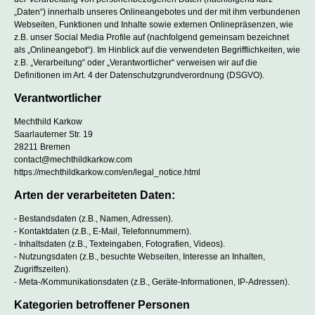
„Daten“) innerhalb unseres Onlineangebotes und der mit ihm verbundenen
Webseiten, Funktionen und Inhalte sowie externen Onlinepräsenzen, wie
z.B. unser Social Media Profile auf (nachfolgend gemeinsam bezeichnet
als „Onlineangebot“). Im Hinblick auf die verwendeten Begrifflichkeiten, wie
z.B. „Verarbeitung“ oder „Verantwortlicher“ verweisen wir auf die
Definitionen im Art. 4 der Datenschutzgrundverordnung (DSGVO).
Verantwortlicher
Mechthild Karkow
Saarlauterner Str. 19
28211 Bremen
contact@mechthildkarkow.com
https://mechthildkarkow.com/en/legal_notice.html
Arten der verarbeiteten Daten:
- Bestandsdaten (z.B., Namen, Adressen).
- Kontaktdaten (z.B., E-Mail, Telefonnummern).
- Inhaltsdaten (z.B., Texteingaben, Fotografien, Videos).
- Nutzungsdaten (z.B., besuchte Webseiten, Interesse an Inhalten,
Zugriffszeiten).
- Meta-/Kommunikationsdaten (z.B., Geräte-Informationen, IP-Adressen).
Kategorien betroffener Personen