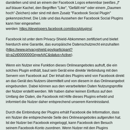
darstellen und sind an einem der Facebook Logos erkennbar (weißes „f“
auf blauer Kachel, den Begriffen "Like", "Gefällt mir" oder einem „Daumen
hoch“-Zeichen) oder sind mit dem Zusatz "Facebook Social Plugin"
gekennzeichnet. Die Liste und das Aussehen der Facebook Social Plugins
kann hier eingesehen
werden:
https://developers.facebook.com/docs/plugins/
.
Facebook ist unter dem Privacy-Shield-Abkommen zertifiziert und bietet
hierdurch eine Garantie, das europäische Datenschutzrecht einzuhalten
(
https://www.privacyshield.gov/participant?
id=a2zt0000000GnywAAC&status=Active
).
Wenn ein Nutzer eine Funktion dieses Onlineangebotes aufruft, die ein
solches Plugin enthält, baut sein Gerät eine direkte Verbindung mit den
Servern von Facebook auf. Der Inhalt des Plugins wird von Facebook direkt
an das Gerät des Nutzers übermittelt und von diesem in das Onlineangebot
eingebunden. Dabei können aus den verarbeiteten Daten Nutzungsprofile
der Nutzer erstellt werden. Wir haben daher keinen Einfluss auf den
Umfang der Daten, die Facebook mit Hilfe dieses Plugins erhebt und
informiert die Nutzer daher entsprechend unserem Kenntnisstand.
Durch die Einbindung der Plugins erhält Facebook die Information, dass
ein Nutzer die entsprechende Seite des Onlineangebotes aufgerufen hat.
Ist der Nutzer bei Facebook eingeloggt, kann Facebook den Besuch
seinem Facebook-Konto zuordnen. Wenn Nutzer mit den Plugins