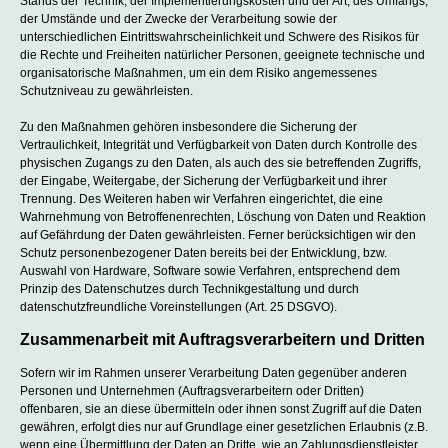
Stands der Technik, der Implementierungskosten und der Art, des Umfangs,
der Umstände und der Zwecke der Verarbeitung sowie der
unterschiedlichen Eintrittswahrscheinlichkeit und Schwere des Risikos für
die Rechte und Freiheiten natürlicher Personen, geeignete technische und
organisatorische Maßnahmen, um ein dem Risiko angemessenes
Schutzniveau zu gewährleisten.
Zu den Maßnahmen gehören insbesondere die Sicherung der
Vertraulichkeit, Integrität und Verfügbarkeit von Daten durch Kontrolle des
physischen Zugangs zu den Daten, als auch des sie betreffenden Zugriffs,
der Eingabe, Weitergabe, der Sicherung der Verfügbarkeit und ihrer
Trennung. Des Weiteren haben wir Verfahren eingerichtet, die eine
Wahrnehmung von Betroffenenrechten, Löschung von Daten und Reaktion
auf Gefährdung der Daten gewährleisten. Ferner berücksichtigen wir den
Schutz personenbezogener Daten bereits bei der Entwicklung, bzw.
Auswahl von Hardware, Software sowie Verfahren, entsprechend dem
Prinzip des Datenschutzes durch Technikgestaltung und durch
datenschutzfreundliche Voreinstellungen (Art. 25 DSGVO).
Zusammenarbeit mit Auftragsverarbeitern und Dritten
Sofern wir im Rahmen unserer Verarbeitung Daten gegenüber anderen
Personen und Unternehmen (Auftragsverarbeitern oder Dritten)
offenbaren, sie an diese übermitteln oder ihnen sonst Zugriff auf die Daten
gewähren, erfolgt dies nur auf Grundlage einer gesetzlichen Erlaubnis (z.B.
wenn eine Übermittlung der Daten an Dritte, wie an Zahlungsdienstleister,