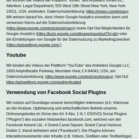
Wir können die Videos der Plattform “Vimeo” des Anbieters Vimeo Inc.,
Attention: Legal Department, 555 West 18th Street New York, New York
10011, USA, einbinden. Datenschutzerklärung:
https://vimeo.com/privacy
.
WIr weisen darauf hin, dass Vimeo Google Analytics einsetzen kann und
verweisen hierzu auf die Datenschutzerklärung
(
https://www.google.com/policies/privacy
) sowie Opt-Out-Möglichkeiten für
Google-Analytics (
https://tools.google.com/dlpage/gaoptout?hl=de
) oder
die Einstellungen von Google für die Datennutzung zu Marketingzwecken
(
https://adssettings.google.com/.
).
Youtube
Wir binden die Videos der Plattform “YouTube” des Anbieters Google LLC,
1600 Amphitheatre Parkway, Mountain View, CA 94043, USA, ein.
Datenschutzerklärung:
https://www.google.com/policies/privacy/
, Opt-Out:
https://adssettings.google.com/authenticated
.
Verwendung von Facebook Social Plugins
Wir nutzen auf Grundlage unserer berechtigten Interessen (d.h. Interesse
an der Analyse, Optimierung und wirtschaftlichem Betrieb unseres
Onlineangebotes im Sinne des Art. 6 Abs. 1 lit. f. DSGVO) Social Plugins
("Plugins") des sozialen Netzwerkes facebook.com, welches von der
Facebook Ireland Ltd., 4 Grand Canal Square, Grand Canal Harbour,
Dublin 2, Irland betrieben wird ("Facebook"). Die Plugins können
Interaktionselemente oder Inhalte (z.B. Videos, Grafiken oder Textbeiträge)