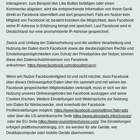
interagieren, zum Beispiel den Like Button betätigen oder einen
Kommentar abgeben, wird die entsprechende Information von Ihrem Gerät
direkt an Facebook übermittelt und dort gespeichert. Falls ein Nutzer kein
Mitglied von Facebook ist, besteht trotzdem die Möglichkeit, dass Facebook
seine IP-Adresse in Erfahrung bringt und speichert. Laut Facebook wird in
Deutschland nur eine anonymisierte IP-Adresse gespeichert.
Zweck und Umfang der Datenerhebung und die weitere Verarbeitung und
Nutzung der Daten durch Facebook sowie die diesbezüglichen Rechte und
Einstellungsmöglichkeiten zum Schutz der Privatsphäre der Nutzer, können
diese den Datenschutzhinweisen von Facebook
entnehmen:
https://www.facebook.com/about/privacy/
.
Wenn ein Nutzer Facebookmitglied ist und nicht möchte, dass Facebook
über dieses Onlineangebot Daten über ihn sammelt und mit seinen bei
Facebook gespeicherten Mitgliedsdaten verknüpft, muss er sich vor der
Nutzung unseres Onlineangebotes bei Facebook ausloggen und seine
Cookies löschen. Weitere Einstellungen und Widersprüche zur Nutzung
von Daten für Werbezwecke, sind innerhalb der Facebook-
Profileinstellungen möglich:
https://www.facebook.com/settings?tab=ads
oder über die US-amerikanische Seite
https://www.aboutads.info/choices/
oder die EU-Seite
https://www.youronlinechoices.com/
. Die Einstellungen
erfolgen plattformunabhängig, d.h. sie werden für alle Geräte, wie
Desktopcomputer oder mobile Geräte übernommen.