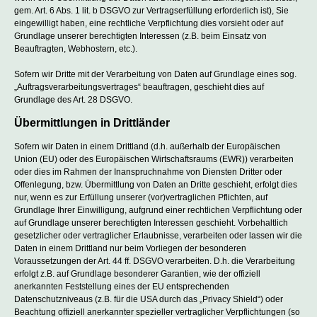
gem. Art. 6 Abs. 1 lit. b DSGVO zur Vertragserfüllung erforderlich ist), Sie
eingewilligt haben, eine rechtliche Verpflichtung dies vorsieht oder auf
Grundlage unserer berechtigten Interessen (z.B. beim Einsatz von
Beauftragten, Webhostern, etc.).
Sofern wir Dritte mit der Verarbeitung von Daten auf Grundlage eines sog.
„Auftragsverarbeitungsvertrages“ beauftragen, geschieht dies auf
Grundlage des Art. 28 DSGVO.
Übermittlungen in Drittländer
Sofern wir Daten in einem Drittland (d.h. außerhalb der Europäischen
Union (EU) oder des Europäischen Wirtschaftsraums (EWR)) verarbeiten
oder dies im Rahmen der Inanspruchnahme von Diensten Dritter oder
Offenlegung, bzw. Übermittlung von Daten an Dritte geschieht, erfolgt dies
nur, wenn es zur Erfüllung unserer (vor)vertraglichen Pflichten, auf
Grundlage Ihrer Einwilligung, aufgrund einer rechtlichen Verpflichtung oder
auf Grundlage unserer berechtigten Interessen geschieht. Vorbehaltlich
gesetzlicher oder vertraglicher Erlaubnisse, verarbeiten oder lassen wir die
Daten in einem Drittland nur beim Vorliegen der besonderen
Voraussetzungen der Art. 44 ff. DSGVO verarbeiten. D.h. die Verarbeitung
erfolgt z.B. auf Grundlage besonderer Garantien, wie der offiziell
anerkannten Feststellung eines der EU entsprechenden
Datenschutzniveaus (z.B. für die USA durch das „Privacy Shield“) oder
Beachtung offiziell anerkannter spezieller vertraglicher Verpflichtungen (so